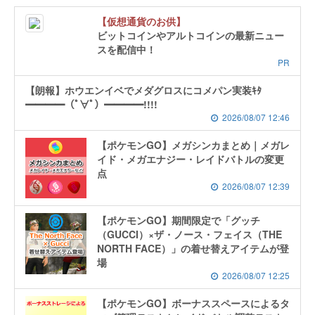
【仮想通貨のお供】
ビットコインやアルトコインの最新ニュー
スを配信中！
PR
【朗報】ホウエンイベでメダグロスにコメパン実装ｷﾀ
━━━━（ﾟ∀ﾟ）━━━━!!!!
2026/08/07 12:46
【ポケモンGO】メガシンカまとめ｜メガレ
イド・メガエナジー・レイドバトルの変更
点
2026/08/07 12:39
【ポケモンGO】期間限定で「グッチ
（GUCCI）×ザ・ノース・フェイス（THE
NORTH FACE）」の着せ替えアイテムが登
場
2026/08/07 12:25
【ポケモンGO】ボーナススペースによるタ